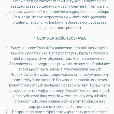
Umowa zostaje zawarta w chwili przyjęcia Zamówienia do
realizacji przez Sprzedawcę, o czym Klient jest informowany
poprzez wiadomość e-mail potwierdzającą dokonanie zakupu.
Realizacja Umowy rozpoczyna się w chwili zaksięgowania
przelewu na rachunku bankowym Sprzedawcy bądź przez
innego operatora płatności.
4.
CENY, PŁATNOŚCI I DOSTAWA
Wszystkie ceny Produktów podawane są w polskich złotych i
zawierają podatek VAT. Cena podana przy każdym Produkcie
jest wiążąca w chwili złożenia przez Klienta Zamówienia.
Sprzedawca zastrzega sobie prawo do zmiany cen Produktów
znajdujących się w Serwisie, wprowadzania nowych
Produktów do Serwisu, przeprowadzania i odwoływania akcji
promocyjnych na stronach Serwisu, stosowania unikalnych
kodów promocyjnych dostępnych poza Serwisem. Uprawnienie
powyższe nie ma wpływu na ceny Produktów w zamówieniach
złożonych przed datą wejścia w życie zmiany ceny lub akcji
promocyjnych. Cena podana przy każdym Produkcie jest
wiążąca w chwili złożenia Zamówienia.
Do sprzedaży promocyjnej oraz wyprzedaży przeznaczona