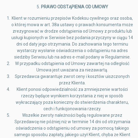
5.
PRAWO ODSTĄPIENIA OD UMOWY
Klient w rozumieniu przepisów Kodeksu cywilnego oraz osoba,
o której mowa w art. 38a ustawy o prawach konsumenta może
zrezygnować w drodze odstąpienia od Umowy z produktu lub
usługi kupionych w Serwisie bez podania przyczyny w ciągu 14
dni od daty jego otrzymania. Do zachowania tego terminu
wystarczy wysłanie oświadczenia o odstąpieniu na adres
siedziby Serwisu lub na adres e-mail podany w Regulaminie.
W przypadku odstąpienia od Umowy zawartej na odległość
Umowa jest uważana za niezawartą.
Sprzedawca gwarantuje zwrot ceny i kosztów uiszczonych
przez Klienta.
Klient ponosi odpowiedzialność za zmniejszenie wartości
rzeczy będące wynikiem korzystania z niej w sposób
wykraczający poza konieczny do stwierdzenia charakteru,
cech i funkcjonowania rzeczy.
Wszelkie zwroty należności będą regulowane przez
Sprzedawcę nie później niż w terminie 14 dni od otrzymania
oświadczenia o odstąpieniu od umowy za pomocą takiego
samego sposobu zapłaty, jakiego użył Klient, chyba że Klient