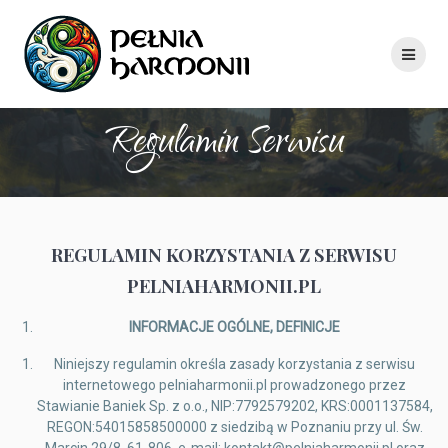
Skip
to
content
Regulamin Serwisu
REGULAMIN
KORZYSTANIA Z SERWISU
PELNIAHARMONII.PL
INFORMACJE OGÓLNE, DEFINICJE
Niniejszy regulamin określa zasady korzystania z serwisu
internetowego pelniaharmonii.pl prowadzonego przez
Stawianie Baniek Sp. z o.o., NIP:7792579202, KRS:0001137584,
REGON:54015858500000 z siedzibą w Poznaniu przy ul. Św.
Marcin 29/8, 61-806, e-mail: kontakt@pelniaharmonii.pl oraz