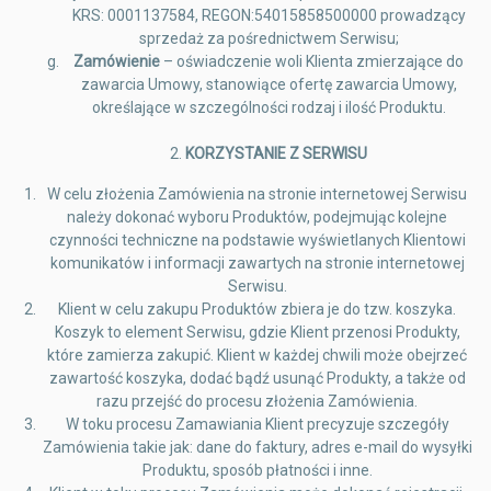
KRS: 0001137584, REGON:54015858500000 prowadzący
sprzedaż za pośrednictwem Serwisu;
Zamówienie
– oświadczenie woli Klienta zmierzające do
zawarcia Umowy, stanowiące ofertę zawarcia Umowy,
określające w szczególności rodzaj i ilość Produktu.
2.
KORZYSTANIE Z SERWISU
W celu złożenia Zamówienia na stronie internetowej Serwisu
należy dokonać wyboru Produktów, podejmując kolejne
czynności techniczne na podstawie wyświetlanych Klientowi
komunikatów i informacji zawartych na stronie internetowej
Serwisu.
Klient w celu zakupu Produktów zbiera je do tzw. koszyka.
Koszyk to element Serwisu, gdzie Klient przenosi Produkty,
które zamierza zakupić. Klient w każdej chwili może obejrzeć
zawartość koszyka, dodać bądź usunąć Produkty, a także od
razu przejść do procesu złożenia Zamówienia.
W toku procesu Zamawiania Klient precyzuje szczegóły
Zamówienia takie jak: dane do faktury, adres e-mail do wysyłki
Produktu, sposób płatności i inne.