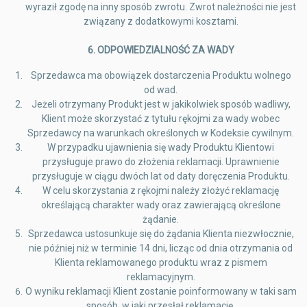
wyraził zgodę na inny sposób zwrotu. Zwrot należności nie jest
związany z dodatkowymi kosztami.
6.
ODPOWIEDZIALNOŚĆ ZA WADY
Sprzedawca ma obowiązek dostarczenia Produktu wolnego
od wad.
Jeżeli otrzymany Produkt jest w jakikolwiek sposób wadliwy,
Klient może skorzystać z tytułu rękojmi za wady wobec
Sprzedawcy na warunkach określonych w Kodeksie cywilnym.
W przypadku ujawnienia się wady Produktu Klientowi
przysługuje prawo do złożenia reklamacji. Uprawnienie
przysługuje w ciągu dwóch lat od daty doręczenia Produktu.
W celu skorzystania z rękojmi należy złożyć reklamację
określającą charakter wady oraz zawierającą określone
żądanie.
Sprzedawca ustosunkuje się do żądania Klienta niezwłocznie,
nie później niż w terminie 14 dni, licząc od dnia otrzymania od
Klienta reklamowanego produktu wraz z pismem
reklamacyjnym.
O wyniku reklamacji Klient zostanie poinformowany w taki sam
sposób, w jaki przesłał reklamację.