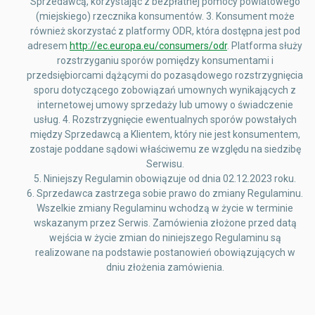
Sprzedawcą, korzystając z bezpłatnej pomocy powiatowego
(miejskiego) rzecznika konsumentów. 3. Konsument może
również skorzystać z platformy ODR, która dostępna jest pod
adresem
http://ec.europa.eu/consumers/odr
. Platforma służy
rozstrzyganiu sporów pomiędzy konsumentami i
przedsiębiorcami dążącymi do pozasądowego rozstrzygnięcia
sporu dotyczącego zobowiązań umownych wynikających z
internetowej umowy sprzedaży lub umowy o świadczenie
usług. 4. Rozstrzygnięcie ewentualnych sporów powstałych
między Sprzedawcą a Klientem, który nie jest konsumentem,
zostaje poddane sądowi właściwemu ze względu na siedzibę
Serwisu.
5. Niniejszy Regulamin obowiązuje od dnia 02.12.2023 roku.
6. Sprzedawca zastrzega sobie prawo do zmiany Regulaminu.
Wszelkie zmiany Regulaminu wchodzą w życie w terminie
wskazanym przez Serwis. Zamówienia złożone przed datą
wejścia w życie zmian do niniejszego Regulaminu są
realizowane na podstawie postanowień obowiązujących w
dniu złożenia zamówienia.