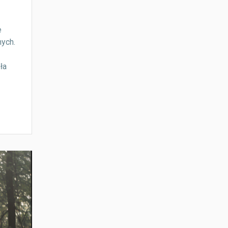
e
ych.
ła