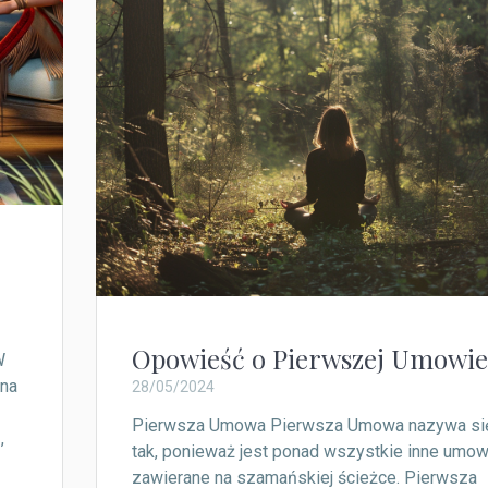
Opowieść o Pierwszej Umowie
W
lna
28/05/2024
Pierwsza Umowa Pierwsza Umowa nazywa si
,
tak, ponieważ jest ponad wszystkie inne umo
w
zawierane na szamańskiej ścieżce. Pierwsza